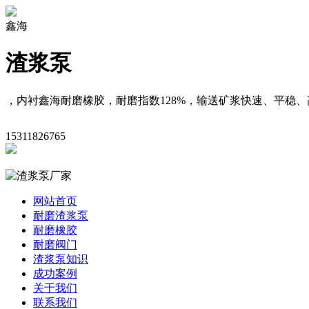
鑫海
渣浆泵
，内衬鑫海耐磨橡胶，耐磨指数128%，输送矿浆快速、平稳、
15311826765
网站首页
耐磨渣浆泵
耐磨橡胶
耐磨阀门
渣浆泵知识
成功案例
关于我们
联系我们