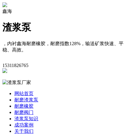
鑫海
渣浆泵
，内衬鑫海耐磨橡胶，耐磨指数128%，输送矿浆快速、平
稳、高效。
15311826765
网站首页
耐磨渣浆泵
耐磨橡胶
耐磨阀门
渣浆泵知识
成功案例
关于我们