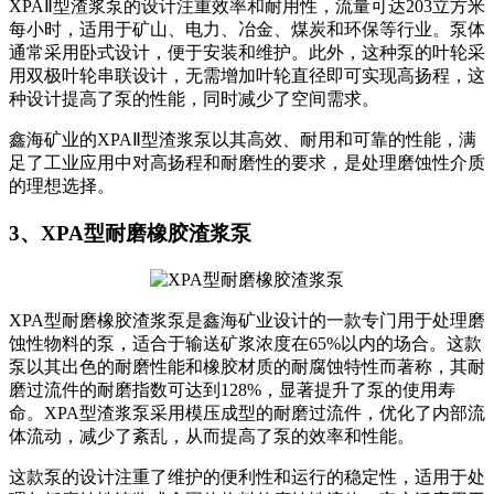
XPAⅡ型渣浆泵的设计注重效率和耐用性，流量可达203立方米
每小时，适用于矿山、电力、冶金、煤炭和环保等行业。泵体
通常采用卧式设计，便于安装和维护。此外，这种泵的叶轮采
用双极叶轮串联设计，无需增加叶轮直径即可实现高扬程，这
种设计提高了泵的性能，同时减少了空间需求。
鑫海矿业的XPAⅡ型渣浆泵以其高效、耐用和可靠的性能，满
足了工业应用中对高扬程和耐磨性的要求，是处理磨蚀性介质
的理想选择。
3、XPA型耐磨橡胶渣浆泵
XPA型耐磨橡胶渣浆泵是鑫海矿业设计的一款专门用于处理磨
蚀性物料的泵，适合于输送矿浆浓度在65%以内的场合。这款
泵以其出色的耐磨性能和橡胶材质的耐腐蚀特性而著称，其耐
磨过流件的耐磨指数可达到128%，显著提升了泵的使用寿
命。XPA型渣浆泵采用模压成型的耐磨过流件，优化了内部流
体流动，减少了紊乱，从而提高了泵的效率和性能。
这款泵的设计注重了维护的便利性和运行的稳定性，适用于处