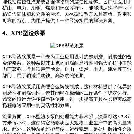
理包括磨蚀性渣浆或含固体物料的腐蚀性流体。它广泛应用于
矿山、电力、冶金、煤炭和环保等行业，能够满足这些行业中
输送含固体颗粒介质的需求。XPA型渣浆泵以其高效、耐用和
可靠的特点，为用户提供了一种经济实用的解决方案。
4、XPB型渣浆泵
XPB型渣浆泵是一种专为工业应用设计的超耐磨、耐腐蚀的合
金渣浆泵。这种泵以其出色的耐腐耐磨特性和强大的抗冲击能
力而著称，尤其适用于冶金、矿山、煤炭、电力、建材等工业
部门，用于输送强腐蚀、高浓度的渣浆。
XPB型渣浆泵采用高硬合金铸铁制成，这种材料提供了优异的
耐磨性和耐腐蚀性，使其能够在极端的工作条件下稳定运行。
该泵的设计允许多级串联使用，进一步提高了其在长距离或高
扬程输送应用中的灵活性和效率。
流量方面，XPB型渣浆泵的处理能力非常强，流量可达3798立
方米每小时，这使得它能够满足大规模工业生产中的高流量需
求。此外，这种泵的维护简便，运行稳定，是处理磨蚀性介质