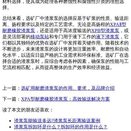
材料选择，使其成为处理各种磨蚀性和腐蚀性介质的理想选
择。
总结来看，选矿厂中渣浆泵的选择应基于矿浆的性质、输送距
离、扬程要求以及特定的工艺需求。无论是高扬程的
XPAⅡ型
耐磨橡胶渣浆泵
，还是适用于高浓度输送的
XPB型渣浆泵
，或
是灵活部署的
移动泵站
和专门用于液下工作的
液下渣浆泵
，它
们都以其独特的优势在选矿厂中发挥着关键作用。随着技术的
不断进步，未来渣浆泵的设计将更加注重效率、耐磨性和自动
化水平，以适应日益严格的工业需求和环保标准。选矿厂在选
择合适的渣浆泵时，应综合考虑各种因素，确保泵的性能与工
艺流程相匹配，从而提高整体的生产效率和经济效益。
上一篇：
选矿用耐磨渣浆泵的作用、要求，及品牌介绍
下一篇：
XPA型耐磨橡胶渣浆泵：高效输送解决方案
读了本文的朋友还喜欢：
渣浆泵能输送多远?渣浆泵长距离输送案例
渣浆泵拆卸环是什么？拆卸环的作用是什么？