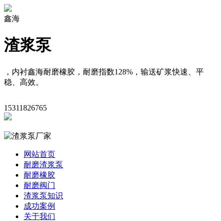
鑫海
渣浆泵
，内衬鑫海耐磨橡胶，耐磨指数128%，输送矿浆快速、平
稳、高效。
15311826765
网站首页
耐磨渣浆泵
耐磨橡胶
耐磨阀门
渣浆泵知识
成功案例
关于我们