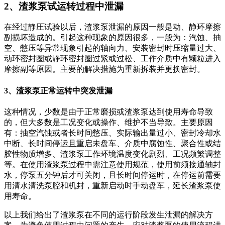
2、渣浆泵试运转过程中泄漏
在经过静圧试验以后，渣浆泵泄漏的原因一般是动、静环摩擦
副损坏造成的。引起这种现象的原因很多，一般为：汽蚀、抽
空、憋压等异常现象引起的轴向力、安装密封时压缩量过大、
动环密封圈或静环密封圈过紧或过松、工作介质中有颗粒进入
摩擦副等原因。主要的解决措施为重新拆装并更换密封。
3、渣浆泵正常运转中突发泄漏
这种情况，少数是由于正常磨损或渣浆泵达到使用寿命导致
的，但大多数是工况变化或操作、维护不当导致。主要原因
有：抽空汽蚀或者长时间憋压、实际输出量过小、密封冷却水
中断、长时间停运且重启未盘车、介质中腐蚀性、聚合性或结
胶性物质增多、渣浆泵工作环境温度变化剧烈、工况频繁调整
等。在使用渣浆泵过程中需注意使用规范，使用前须接通轴封
水，停泵五分钟后才可关闭，且长时间停运时，在停运前需要
用清水清洗泵腔和机封，重新启动时手动盘车，延长渣浆泵使
用寿命。
以上我们给出了渣浆泵在不同的运行阶段发生泄漏的解决方