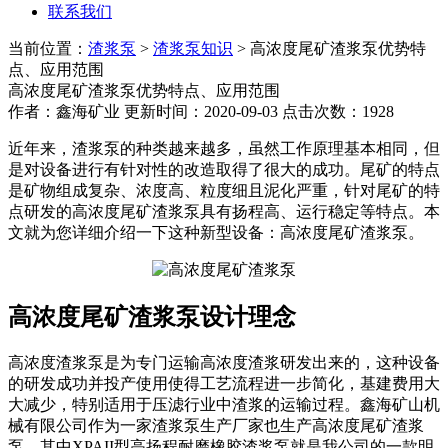
联系我们
当前位置：
渣浆泵
>
渣浆泵知识
> 高浓度尾矿渣浆泵优势特
点、应用范围
高浓度尾矿渣浆泵优势特点、应用范围
作者：鑫海矿业 更新时间：2020-09-03 点击次数：1928
近年来，渣浆泵的种类越来越多，虽然工作原理基本相同，但
是对设备进行有针对性的改造取得了很大的成功。尾矿的特点
是矿物组成复杂、浓度高、粒度细且泥化严重，针对尾矿的特
点研发的高浓度尾矿渣浆泵具有扬程高、运行稳定等特点。本
文就为您详细介绍一下这种新型设备：高浓度尾矿渣浆泵。
高浓度尾矿渣浆泵设计理念
高浓度渣浆泵是为专门运输高浓度渣浆研发出来的，这种设备
的研发成功并投产使用使得工艺流程进一步简化，基建费用大
大减少，特别适用于压滤行业中渣浆的运输过程。鑫海矿山机
械有限公司作为一家渣浆泵生产厂家也生产高浓度尾矿渣浆
泵，其中XPAII型高扬程耐磨橡胶渣浆泵就是我公司的一款明