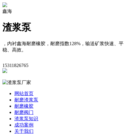
鑫海
渣浆泵
，内衬鑫海耐磨橡胶，耐磨指数128%，输送矿浆快速、平
稳、高效。
15311826765
网站首页
耐磨渣浆泵
耐磨橡胶
耐磨阀门
渣浆泵知识
成功案例
关于我们