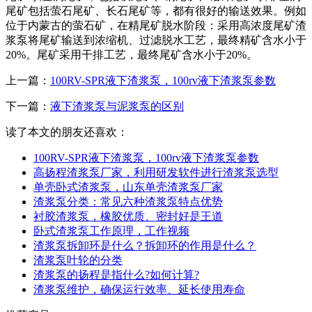
尾矿包括萤石尾矿、长石尾矿等，都有很好的输送效果。例如
位于内蒙古的萤石矿，在精尾矿脱水阶段：采用高浓度尾矿渣
浆泵将尾矿输送到浓缩机、过滤脱水工艺，最终精矿含水小于
20%。尾矿采用干排工艺，最终尾矿含水小于20%。
上一篇：
100RV-SPR液下渣浆泵，100rv液下渣浆泵参数
下一篇：
液下渣浆泵与泥浆泵的区别
读了本文的朋友还喜欢：
100RV-SPR液下渣浆泵，100rv液下渣浆泵参数
高扬程渣浆泵厂家，利用研发软件进行渣浆泵选型
单壳卧式渣浆泵，山东单壳渣浆泵厂家
渣浆泵分类：常见六种渣浆泵特点优势
衬胶渣浆泵，橡胶优质、密封好是王道
卧式渣浆泵工作原理，工作视频
渣浆泵拆卸环是什么？拆卸环的作用是什么？
渣浆泵叶轮的分类
渣浆泵的扬程是指什么?如何计算?
渣浆泵维护，确保运行效率、延长使用寿命