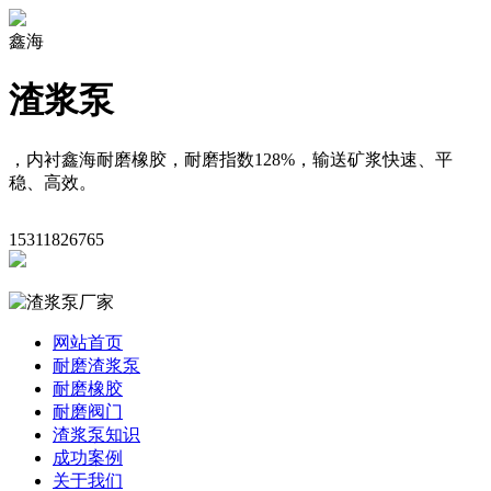
鑫海
渣浆泵
，内衬鑫海耐磨橡胶，耐磨指数128%，输送矿浆快速、平
稳、高效。
15311826765
网站首页
耐磨渣浆泵
耐磨橡胶
耐磨阀门
渣浆泵知识
成功案例
关于我们