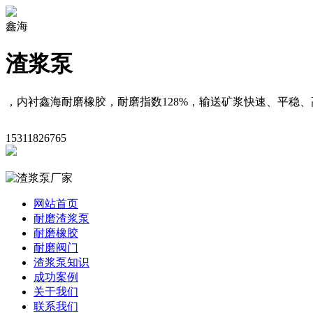
鑫海
渣浆泵
，内衬鑫海耐磨橡胶，耐磨指数128%，输送矿浆快速、平稳、
15311826765
网站首页
耐磨渣浆泵
耐磨橡胶
耐磨阀门
渣浆泵知识
成功案例
关于我们
联系我们