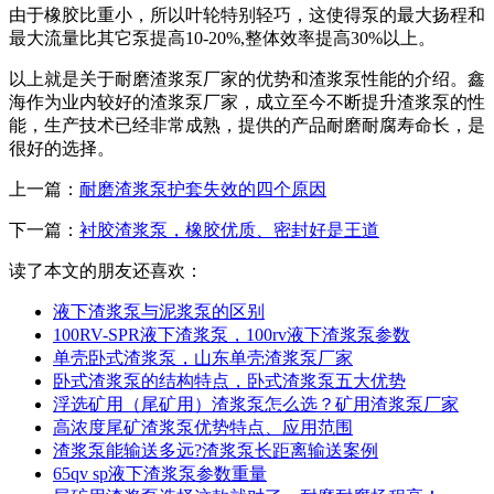
由于橡胶比重小，所以叶轮特别轻巧，这使得泵的最大扬程和
最大流量比其它泵提高10-20%,整体效率提高30%以上。
以上就是关于耐磨渣浆泵厂家的优势和渣浆泵性能的介绍。鑫
海作为业内较好的渣浆泵厂家，成立至今不断提升渣浆泵的性
能，生产技术已经非常成熟，提供的产品耐磨耐腐寿命长，是
很好的选择。
上一篇：
耐磨渣浆泵护套失效的四个原因
下一篇：
衬胶渣浆泵，橡胶优质、密封好是王道
读了本文的朋友还喜欢：
液下渣浆泵与泥浆泵的区别
100RV-SPR液下渣浆泵，100rv液下渣浆泵参数
单壳卧式渣浆泵，山东单壳渣浆泵厂家
卧式渣浆泵的结构特点，卧式渣浆泵五大优势
浮选矿用（尾矿用）渣浆泵怎么选？矿用渣浆泵厂家
高浓度尾矿渣浆泵优势特点、应用范围
渣浆泵能输送多远?渣浆泵长距离输送案例
65qv sp液下渣浆泵参数重量