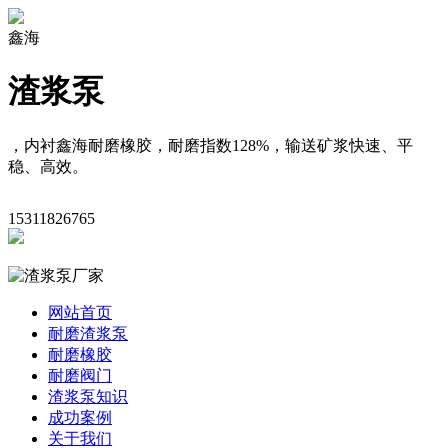
鑫海
渣浆泵
，内衬鑫海耐磨橡胶，耐磨指数128%，输送矿浆快速、平
稳、高效。
15311826765
网站首页
耐磨渣浆泵
耐磨橡胶
耐磨阀门
渣浆泵知识
成功案例
关于我们