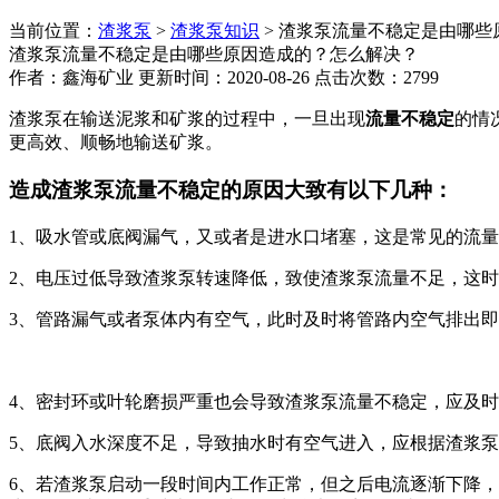
当前位置：
渣浆泵
>
渣浆泵知识
> 渣浆泵流量不稳定是由哪
渣浆泵流量不稳定是由哪些原因造成的？怎么解决？
作者：鑫海矿业 更新时间：2020-08-26 点击次数：2799
渣浆泵在输送泥浆和矿浆的过程中，一旦出现
流量不稳定
的情
更高效、顺畅地输送矿浆。
造成渣浆泵流量不稳定的原因大致有以下几种：
1、吸水管或底阀漏气，又或者是进水口堵塞，这是常见的流
2、电压过低导致渣浆泵转速降低，致使渣浆泵流量不足，这
3、管路漏气或者泵体内有空气，此时及时将管路内空气排出
4、密封环或叶轮磨损严重也会导致渣浆泵流量不稳定，应及
5、底阀入水深度不足，导致抽水时有空气进入，应根据渣浆
6、若渣浆泵启动一段时间内工作正常，但之后电流逐渐下降