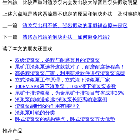
生汽蚀，比较严重时渣浆泵内会发出较大噪音且泵头振动明显
上述六点就是渣浆泵流量不稳定的原因和解决办法，及时准确
上一篇：
渣浆泵出料不畅、强烈振动的罪魁祸首原来是它
下一篇：
渣浆泵汽蚀的解决办法，如何避免汽蚀?
读了本文的朋友还喜欢：
双级渣浆泵，扬程与耐磨兼具的渣浆泵
尾矿用渣浆泵选择这款就对了，耐磨耐腐扬程高！
高扬程渣浆泵厂家，利用研发软件进行渣浆泵选型
立式渣浆泵工作原理，立式液下渣浆泵厂家
100RV-SPR液下渣浆泵，100rv液下渣浆泵参数
尾矿干排渣浆泵，为金尾矿干排项目节省成本35%
渣浆泵能输送多远?渣浆泵长距离输送案例
渣浆泵副叶轮的作用有哪些？
渣浆泵叶轮的分类
卧式渣浆泵的结构特点，卧式渣浆泵五大优势
推荐产品