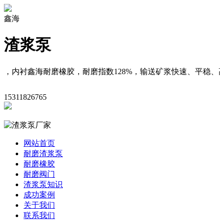
鑫海
渣浆泵
，内衬鑫海耐磨橡胶，耐磨指数128%，输送矿浆快速、平稳、
15311826765
网站首页
耐磨渣浆泵
耐磨橡胶
耐磨阀门
渣浆泵知识
成功案例
关于我们
联系我们