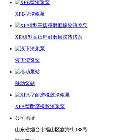
XPB型渣浆泵
XPAⅡ型高扬程耐磨橡胶渣浆泵
液下渣浆泵
移动泵站
XPA型耐磨橡胶渣浆泵
公司地址
山东省烟台市福山区鑫海街188号