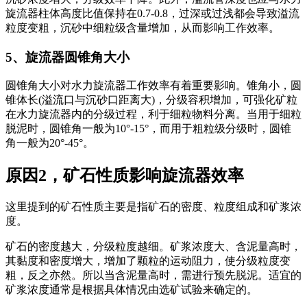
旋流器柱体高度比值保持在0.7-0.8，过深或过浅都会导致溢流
粒度变粗，沉砂中细粒级含量增加，从而影响工作效率。
5、旋流器圆锥角大小
圆锥角大小对水力旋流器工作效率有着重要影响。锥角小，圆
锥体长(溢流口与沉砂口距离大)，分级容积增加，可强化矿粒
在水力旋流器内的分级过程，利于细粒物料分离。当用于细粒
脱泥时，圆锥角一般为10°-15°，而用于粗粒级分级时，圆锥
角一般为20°-45°。
原因2，矿石性质影响旋流器效率
这里提到的矿石性质主要是指矿石的密度、粒度组成和矿浆浓
度。
矿石的密度越大，分级粒度越细。矿浆浓度大、含泥量高时，
其黏度和密度增大，增加了颗粒的运动阻力，使分级粒度变
粗，反之亦然。所以当含泥量高时，需进行预先脱泥。适宜的
矿浆浓度通常是根据具体情况由选矿试验来确定的。