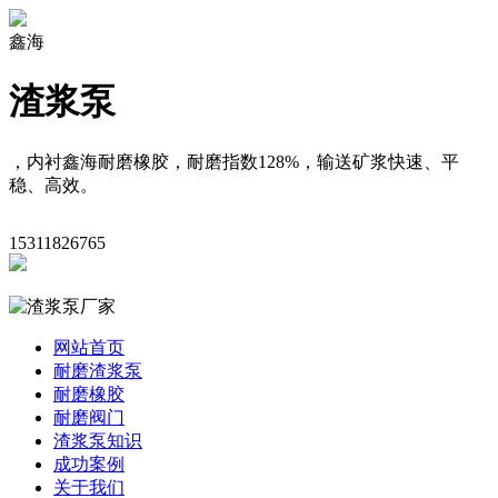
鑫海
渣浆泵
，内衬鑫海耐磨橡胶，耐磨指数128%，输送矿浆快速、平
稳、高效。
15311826765
网站首页
耐磨渣浆泵
耐磨橡胶
耐磨阀门
渣浆泵知识
成功案例
关于我们