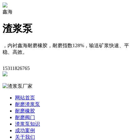
鑫海
渣浆泵
，内衬鑫海耐磨橡胶，耐磨指数128%，输送矿浆快速、平
稳、高效。
15311826765
网站首页
耐磨渣浆泵
耐磨橡胶
耐磨阀门
渣浆泵知识
成功案例
关于我们