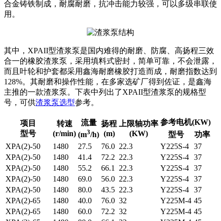
合金铸铁制成，耐腐耐磨，抗冲击能力较强，可以多级串联使
用。
其中，XPAII型渣浆泵是国内难得的耐磨、防腐、高扬程三效
合一的橡胶渣浆泵，采用填料式密封，简单可靠，不会泄露，
而且叶轮和护套都采用鑫海耐磨橡胶打造而成，耐磨指数达到
128%。其耐磨和操作性能，在多家选矿厂得到佐证，是鑫海
主推的一款渣浆泵。下表中列出了XPAII型渣浆泵的规格型
号，可供
渣浆泵选型
参考。
参考电机(KW)
流量
项目
转速
扬程
上限轴功率
3
型号
(r/min)
(m)
(KW)
型号
功率
(m
/h)
XPA(2)-50
1480
27.5
76.0
22.3
Y225S-4
37
XPA(2)-50
1480
41.4
72.2
22.3
Y225S-4
37
XPA(2)-50
1480
55.2
66.1
22.3
Y225S-4
37
XPA(2)-50
1480
69.0
56.0
22.3
Y225S-4
37
XPA(2)-50
1480
80.0
43.5
22.3
Y225S-4
37
XPA(2)-65
1480
40.0
76.0
32
Y225M-4
45
XPA(2)-65
1480
60.0
72.2
32
Y225M-4
45