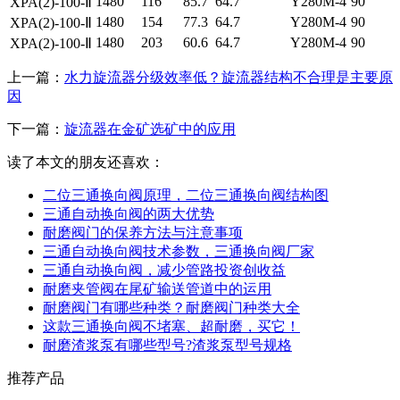
1480
116
85.7
64.7
Y280M-4
90
XPA(2)-100-Ⅱ
1480
154
77.3
64.7
Y280M-4
90
XPA(2)-100-Ⅱ
1480
203
60.6
64.7
Y280M-4
90
XPA(2)-100-Ⅱ
上一篇：
水力旋流器分级效率低？旋流器结构不合理是主要原
因
下一篇：
旋流器在金矿选矿中的应用
读了本文的朋友还喜欢：
二位三通换向阀原理，二位三通换向阀结构图
三通自动换向阀的两大优势
耐磨阀门的保养方法与注意事项
三通自动换向阀技术参数，三通换向阀厂家
三通自动换向阀，减少管路投资创收益
耐磨夹管阀在尾矿输送管道中的运用
耐磨阀门有哪些种类？耐磨阀门种类大全
这款三通换向阀不堵塞、超耐磨，买它！
耐磨渣浆泵有哪些型号?渣浆泵型号规格
推荐产品