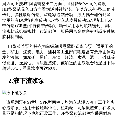
周方向上按45°间隔调整出口方向，可旋转8个不同的角度。
HH型泵从吸入口方向看为逆时针旋转。传动方式有v型三角带
传动、弹性联轴传动、齿轮减速箱传动、液力偶合器传动等，
常用的有DC型(直联传动),CV型(立式皮带传动),ZV型(上下皮
带传动),CR型(平行皮带传动)。轴封采用水封填料密封、副叶
轮密封或机械密封。过流部件一般采用合金耐磨材料或多种橡
胶材料制成。
HH型渣浆泵的特点为单级单吸悬壁卧式离心泵，适用于冶
金、矿山、煤炭、电力、建材等工业部门输送含有悬浮固体颗
粒的液体，如精矿、尾矿、灰渣、煤渣、水泥、泥土、砂砾等
强硬度、强腐蚀、高浓度渣浆。被输送的固液混合物温度不得
超过80℃，重量浓度可达60%。
2.液下渣浆泵
该系列泵有SP型、SPR型两种，均为立式浸入液下工作的离
心渣浆泵。适用于输送腐蚀性、粗颗粒、高浓度渣浆。在吸入
量不足的情况下也能正常工作。SP型泵过流部件均采用耐磨