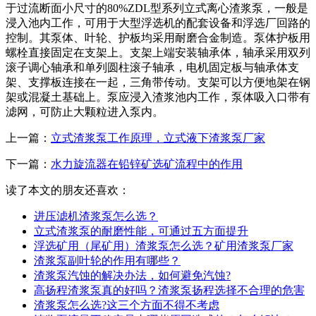
于过流断面小尺寸的80%ZDL型系列立式离心渣浆泵，一般是
浸入池内工作，可用于大型浮选机的配套设备和浮选厂回路的
控制。其泵体、叶轮、护板均采用耐磨合金制造。泵体护板用
螺栓直接固定在支架上。支架上端安装轴承体，轴承采用双列
滚子调心轴承和单列圆柱滚子轴承，电机固定板与轴承体支
架、支撑板连接在一起，三角带传动。支架可以方便地架在钢
架或混凝土基础上。泵应浸入渣浆池内工作，泵体吸入口带有
滤网，可防止大颗粒进入泵内。
上一篇：
立式渣浆泵工作原理，立式液下渣浆泵厂家
下一篇：
水力旋流器在铅锌矿选矿流程中的作用
读了本文的朋友还喜欢：
进压滤机渣浆泵怎么选？
立式渣浆泵的耐磨性能，可通过五方面提升
浮选矿用（尾矿用）渣浆泵怎么选？矿用渣浆泵厂家
渣浆泵副叶轮的作用有哪些？
渣浆泵汽蚀的解决办法，如何避免汽蚀?
高扬程渣浆泵真的好吗？渣浆泵扬程选择不合理的危害
渣浆泵怎么选?这三个方面不得不考虑