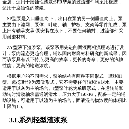
金属，适用于磨蚀性渣浆;SPR型泵的过流部件均采用橡胶，
适用于腐蚀性的渣浆。
SP型泵是入口垂直向下，出口在泵的另一侧垂直向上。泵
主要由下滤网、泵体、叶轮、轴、护板、支架等零件组成，泵
上部有轴承支承:泵安装在液下，不要任何轴封，过流部件采
用耐磨材料。
ZY型液下渣浆泵。该泵系用先进的固液两相流理论进行设
计，泵内流态更趋合理，辅以国内耐磨材料研究的新成果，因
而该泵具有以下特点:更高的效率，更长的寿命，更好的汽蚀
性能，更高的输送浓度。
根据用户的不同需求，泵的结构有两种不同形式，I型和II
型。I型泵叶轮为双吸形式，它不需要任何轴和轴封水，主要
适用于以灰为主的场合。I型泵叶轮为单吸形式，在运转前和
动转时滑动轴承需通润滑水，压力大于l50kPa，配备一定的辅
助设施，可适用于以渣为主的场合，固液混合物浓度的体积比
上限为1:5。
3.L系列轻型渣浆泵