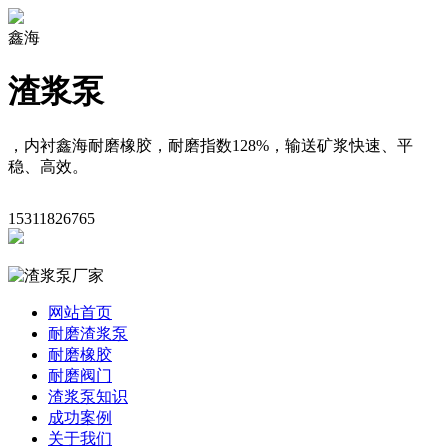
鑫海
渣浆泵
，内衬鑫海耐磨橡胶，耐磨指数128%，输送矿浆快速、平
稳、高效。
15311826765
网站首页
耐磨渣浆泵
耐磨橡胶
耐磨阀门
渣浆泵知识
成功案例
关于我们