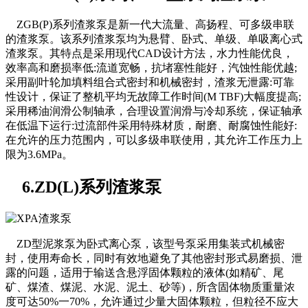
ZGB(P)系列渣浆泵是新一代大流量、高扬程、可多级串联
的渣浆泵。该系列渣浆泵均为悬臂、卧式、单级、单吸离心式
渣浆泵。其特点是采用现代CAD设计方法，水力性能优良，
效率高和磨损率低:流道宽畅，抗堵塞性能好，汽蚀性能优越;
采用副叶轮加填料组合式密封和机械密封，渣浆无泄露:可靠
性设计，保证了整机平均无故障工作时间(M TBF)大幅度提高;
采用稀油润滑公制轴承，合理设置润滑与冷却系统，保证轴承
在低温下运行:过流部件采用特殊材质，耐磨、耐腐蚀性能好:
在允许的压力范围内，可以多级串联使用，其允许工作压力上
限为3.6MPa。
6.ZD(L)系列渣浆泵
ZD型泥浆泵为卧式离心泵，该型号泵采用集装式机械密
封，使用寿命长，同时有效地避免了其他密封形式易磨损、泄
露的问题，适用于输送含悬浮固体颗粒的液体(如精矿、尾
矿、煤渣、煤泥、水泥、泥土、砂等)，所含固体物质重量浓
度可达50%一70%，允许通过少量大固体颗粒，但粒径不应大